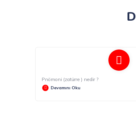
D
Pnömoni (zatürre ) nedir ?
Devamını Oku