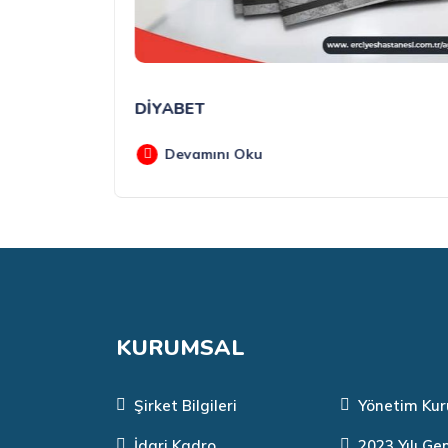
DİYABET
Devamını Oku
KURUMSAL
Şirket Bilgileri
Yönetim Kur
İdari Kadro
2023 Yılı Ge