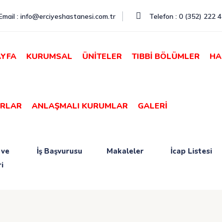
mail : info@erciyeshastanesi.com.tr
Telefon : 0 (352) 222 
YFA
KURUMSAL
ÜNİTELER
TIBBİ BÖLÜMLER
HA
RLAR
ANLAŞMALI KURUMLAR
GALERİ
 ve
İş Başvurusu
Makaleler
İcap Listesi
i