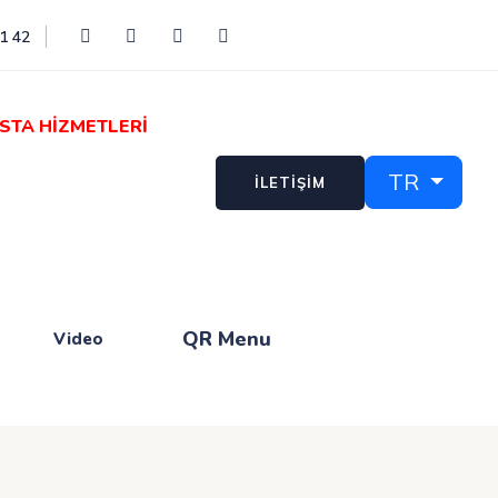
41 42
STA HİZMETLERİ
TR
İLETİŞİM
QR Menu
Video