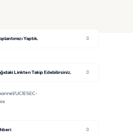
oplantımızı Yaptık.
ıdaki Linkten Takip Edebilirsiniz.
channel/UClE5EC-
os
ehberi