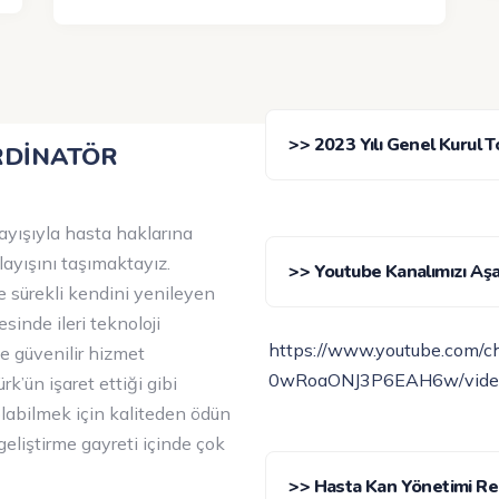
>> 2023 Yılı Genel Kurul T
RDİNATÖR
ayışıyla hasta haklarına
layışını taşımaktayız.
>> Youtube Kanalımızı Aşağ
 sürekli kendini yenileyen
sinde ileri teknoloji
https://www.youtube.com/
ve güvenilir hizmet
0wRoaONJ3P6EAH6w/vide
k’ün işaret ettiği gibi
labilmek için kaliteden ödün
liştirme gayreti içinde çok
>> Hasta Kan Yönetimi R